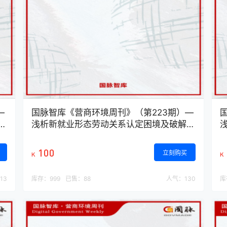
—
国脉智库《营商环境周刊》（第223期）—
及
浅析新就业形态劳动关系认定困境及破解途
径
100
立刻购买
K
K
113
库存：
999
已售：
88
人气：
130
库