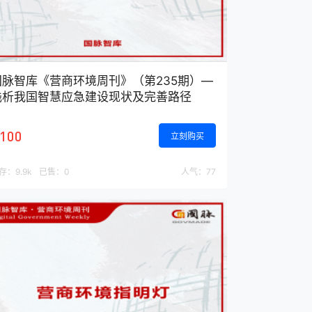
国脉智库《营商环境周刊》（第235期）—
浅析我国智慧应急建设现状及完善路径
100
立刻购买
存：
9.9k
已售：
0
人气：
77