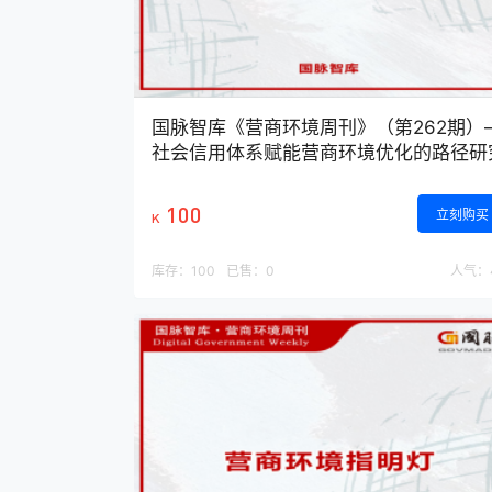
国脉智库《营商环境周刊》（第262期）
社会信用体系赋能营商环境优化的路径研
100
立刻购买
K
库存：
100
已售：
0
人气：