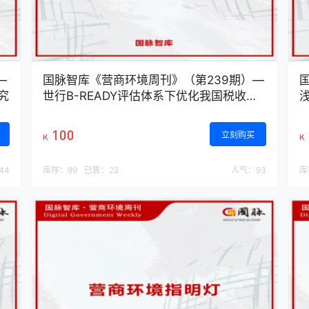
—
国脉智库《营商环境周刊》（第239期）—
究
世行B-READY评估体系下优化我国税收营
商环境的应对策略
100
立刻购买
K
K
44
库存：
99
已售：
22
人气：
93
库