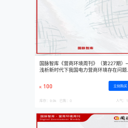
国脉智库《营商环境周刊》（第227期）
浅析新时代下我国电力营商环境存在问题
优化路径
100
立刻购买
K
库存：
9.9k
已售：
0
人气：