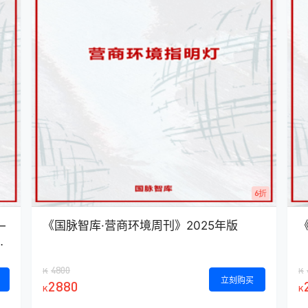
6折
—
《国脉智库·营商环境周刊》2025年版
困
4800
K
K
立刻购买
2880
K
K