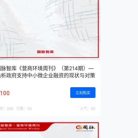
国脉智库《营商环境周刊》（第214期）—
浅析政府支持中小微企业融资的现状与对策
100
立刻购买
存：
998
已售：
56
人气：
60