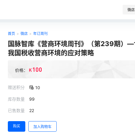
微店
首页
>
微店
>
年订周刊
国脉智库《营商环境周刊》（第239期）—世
我国税收营商环境的应对策略
100
K
价格：
赠送积分
10
库存数量
99
已售数量
22
购买
加入购物车