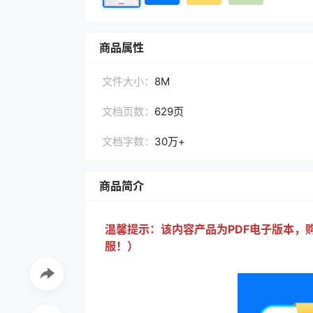
商品属性
文件大小：
8M
文档页数：
629页
文档字数：
30万+
商品简介
温馨提示：该内
容产品为PDF电子版本
服！）