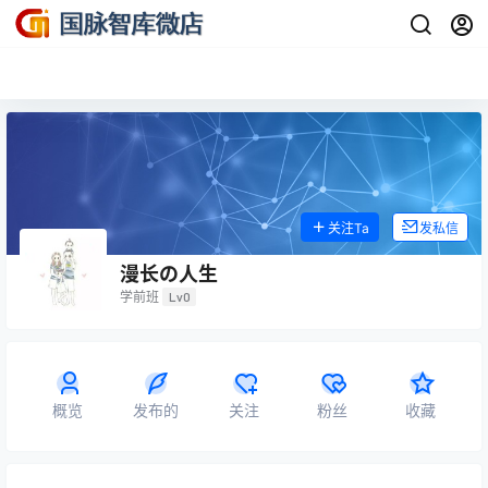
关注Ta
发私信
漫长の人生
学前班
Lv0
概览
发布的
关注
粉丝
收藏