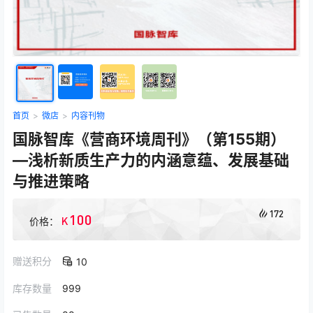
首页
>
微店
>
内容刊物
国脉智库《营商环境周刊》（第155期）
—浅析新质生产力的内涵意蕴、发展基础
与推进策略
172
100
K
价格：
赠送积分
10
库存数量
999