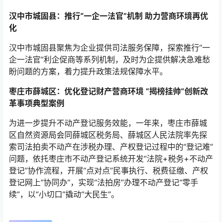
汉中市城固县：推行“一企一法官”机制 助力营商环境再优
化
汉中市城固县聚焦为企业提供司法服务保障，探索推行“一
企一法官”利企促商等系列机制，及时为企提供解决急难愁
盼问题的方案，着力提升政策法规保障水平。
枣庄市薛城区：优化登记财产营商环境 “揭榜挂帅”创新改
革事项典型案例
为进一步提升不动产登记服务效能，一年来，枣庄市薛城
区自然资源局会同薛城区税务局、薛城区人民法院率先探
索司法拍卖不动产在涉税办理、产权登记过程中的“登记难”
问题，依托枣庄市不动产登记系统开发“法院+税务+不动产
登记”协作流程，开展“点对点”民事执行、税费征缴、产权
登记网上“协同办”，实现“法拍房”办理不动产登记“零手
续”，以“小切口”撬动“大民生”。