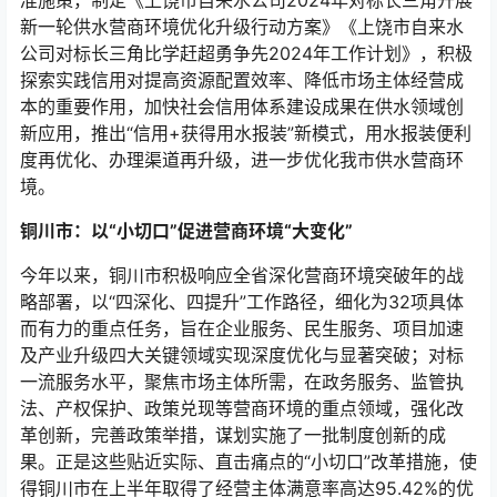
新一轮供水营商环境优化升级行动方案》《上饶市自来水
公司对标长三角比学赶超勇争先2024年工作计划》，积极
探索实践信用对提高资源配置效率、降低市场主体经营成
本的重要作用，加快社会信用体系建设成果在供水领域创
新应用，推出“信用+获得用水报装”新模式，用水报装便利
度再优化、办理渠道再升级，进一步优化我市供水营商环
境。
铜川市：以“小切口”促进营商环境“大变化”
今年以来，铜川市积极响应全省深化营商环境突破年的战
略部署，以“四深化、四提升”工作路径，细化为32项具体
而有力的重点任务，旨在企业服务、民生服务、项目加速
及产业升级四大关键领域实现深度优化与显著突破；对标
一流服务水平，聚焦市场主体所需，在政务服务、监管执
法、产权保护、政策兑现等营商环境的重点领域，强化改
革创新，完善政策举措，谋划实施了一批制度创新的成
果。正是这些贴近实际、直击痛点的“小切口”改革措施，使
得铜川市在上半年取得了经营主体满意率高达95.42%的优