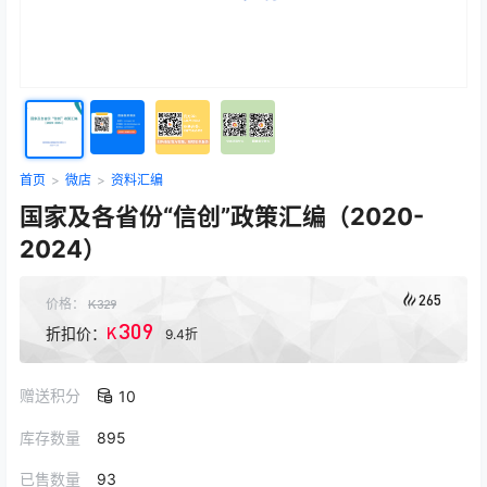
首页
>
微店
>
资料汇编
国家及各省份“信创”政策汇编（2020-
2024）
265
价格：
K
329
309
K
折扣价：
9.4折
赠送积分
10
库存数量
895
已售数量
93