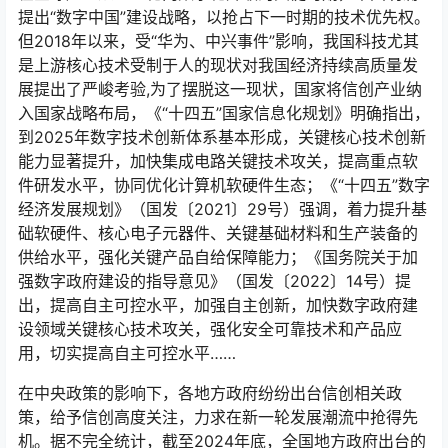
提出“数字中国”建设战略，以抢占下一时期的技术优先权。
但2018年以来，受“华为、中兴事件”影响，我国科技尤其
是上游核心技术受制于人的现状对我国经济持续高质量发
展提出了严峻考验,为了摆脱这一现状，国家将信创产业纳
入国家战略布局，《“十四五”国家信息化规划》明确指出，
到2025年数字技术创新体系基本形成，关键核心技术创新
能力显著提升，加快集成电路关键技术攻关，提高重点软
件研发水平，协同优化计算机软硬件生态；《“十四五”数字
经济发展规划》（国发〔2021〕29号）强调，着力提升基
础软硬件、核心电子元器件、关键基础材料和生产装备的
供给水平，强化关键产品自给保障能力；《国务院关于加
强数字政府建设的指导意见》（国发〔2022〕14号）提
出，提高自主可控水平，加强自主创新，加快数字政府建
设领域关键核心技术攻关，强化安全可靠技术和产品应
用，切实提高自主可控水平……
在中央政策的影响下，各地方政府纷纷出台信创相关政
策，给予信创高度关注，力求在新一轮发展潮流中抢得先
机。据不完全统计，截至2024年底，全国地方政府出台的